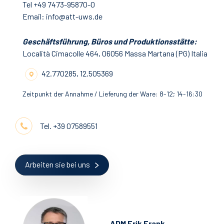
Tel +49 7473-95870-0
NEWS UND EVENTS
Email: info@att-uws.de
Geschäftsführung, Büros und Produktionsstätte:
Località Cimacolle 464, 06056 Massa Martana (PG) Italia
Geschützter Bereich
42.770285, 12.505369
Niederlassungen:
Zeitpunkt der Annahme / Lieferung der Ware: 8-12; 14-16:30
Angelantoni Test Technologies UWS
Angelantoni Test Technologies France
Angelantoni Test Technologies India
Tel. +39 07589551
Angelantoni Test Technologies China
Sprachen:
English
Italiano
Français
Deutsch
Arbeiten sie bei uns
ADM Erik Frank