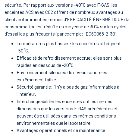
sécurité. Par rapport aux versions -40°C avec F-GAS, les
ACTUALITÈES ET ÈVÈNEMENTS
enceintes ACS avec CO2 offrent de nombreux avantages au
client, notamment en termes d'EFFICACITÉ ÉNERGÉTIQUE: la
consommation est réduite en moyenne de 30% sur les cycles
d'essai les plus fréquents (par exemple: IEC60068-2-30).
Aire réservée
Températures plus basses: les enceintes atteignent
-50°C.
Filiales:
Efficacité de refroidissement accrue: elles sont plus
Angelantoni Test Technologies UWS
rapides en dessous de -20°C
Angelantoni Test Technologies France
Environnement silencieu: le niveau sonore est
Angelantoni Test Technologies India
extrêmement faible.
Angelantoni Test Technologies China
Sécurité garantie: il n'y a pas de gaz inflammables à
l'intérieur.
Langues:
English
Italiano
Français
Deutsch
Interchangeabilité: les enceintes ont les mêmes
dimensions que les versions F-GAS précédentes et
peuvent être utilisées dans les mêmes conditions
environnementales que le laboratoire.
Avantages opérationnels et de maintenance