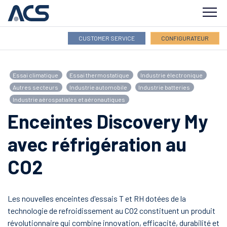
CUSTOMER SERVICE
CONFIGURATEUR
INDUSTRIES
Essai climatique
Essai thermostatique
Industrie électronique
PRODUITS
Autres secteurs
Industrie automobile
Industrie batteries
Industrie aérospatiales et aéronautiques
LOGICIELS
Enceintes Discovery My
avec réfrigération au
SERVICES
CO2
ENTREPRISE
RÉSEAU DE VENTE
Les nouvelles enceintes d'essais T et RH dotées de la
technologie de refroidissement au CO2 constituent un produit
ACADEMY
révolutionnaire qui combine innovation, efficacité, durabilité et